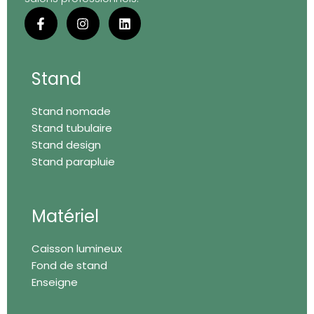
F
I
L
a
n
i
c
s
n
e
t
k
b
a
e
o
g
d
Stand
o
r
i
k
a
n
Stand nomade
-
m
f
Stand tubulaire
Stand design
Stand parapluie
Matériel
Caisson lumineux
Fond de stand
Enseigne