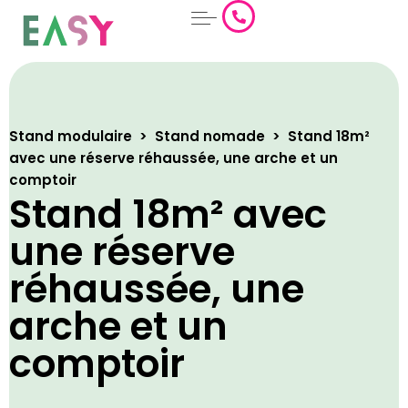
Aller
au
contenu
Stand modulaire
>
Stand nomade
>
Stand 18m²
avec une réserve réhaussée, une arche et un
comptoir
Stand 18m² avec
une réserve
réhaussée, une
arche et un
comptoir