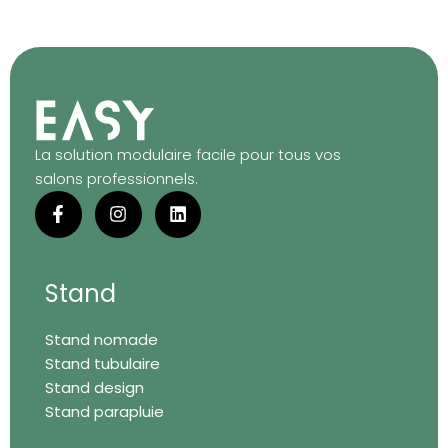
La solution modulaire facile pour tous vos
salons professionnels.
F
I
L
a
n
i
c
s
n
e
t
k
b
a
e
o
g
d
Stand
o
r
i
k
a
n
Stand nomade
-
m
f
Stand tubulaire
Stand design
Stand parapluie