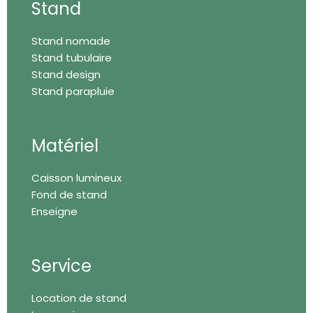
o
g
d
Stand
o
r
i
k
a
n
Stand nomade
-
m
f
Stand tubulaire
Stand design
Stand parapluie
Matériel
Caisson lumineux
Fond de stand
Enseigne
Service
Location de stand