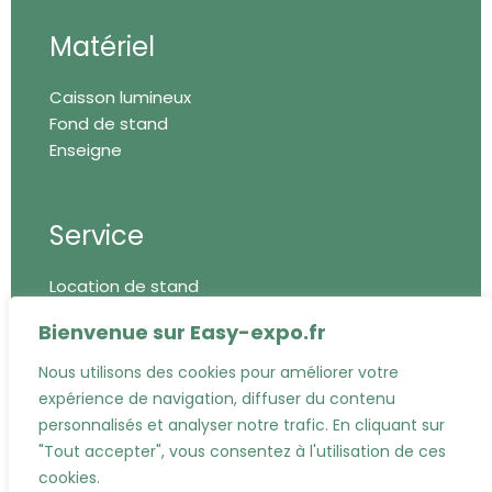
Matériel
Caisson lumineux
Fond de stand
Enseigne
Service
Location de stand
Impression
Bienvenue sur Easy-expo.fr
Montage/démontage
Bureau d'études
Nous utilisons des cookies pour améliorer votre
expérience de navigation, diffuser du contenu
personnalisés et analyser notre trafic. En cliquant sur
"Tout accepter", vous consentez à l'utilisation de ces
cookies.