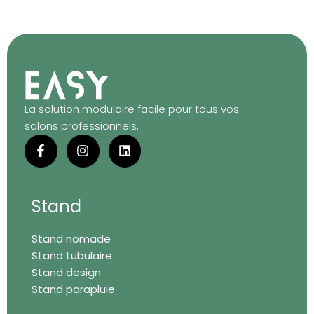
La solution modulaire facile pour tous vos
salons professionnels.
F
I
L
a
n
i
c
s
n
e
t
k
b
a
e
o
g
d
Stand
o
r
i
k
a
n
Stand nomade
-
m
f
Stand tubulaire
Stand design
Stand parapluie