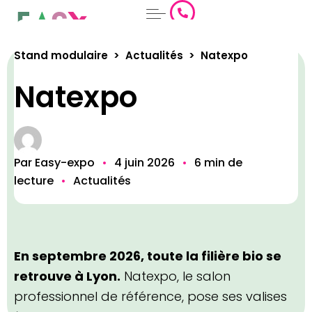
Aller
au
contenu
Stand modulaire
>
Actualités
>
Natexpo
Natexpo
Par Easy-expo
•
4 juin 2026
•
6 min de
lecture
•
Actualités
En septembre 2026, toute la filière bio se
retrouve à Lyon.
Natexpo, le salon
professionnel de référence, pose ses valises