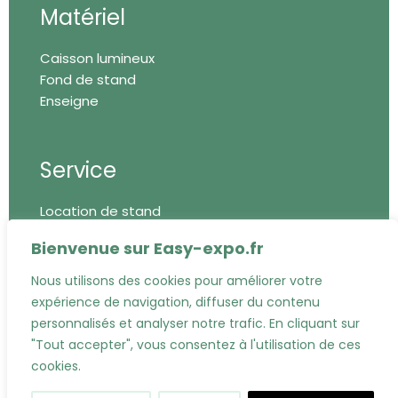
Matériel
Caisson lumineux
Fond de stand
Enseigne
Service
Location de stand
Impression
Bienvenue sur Easy-expo.fr
Montage/démontage
Bureau d'études
Nous utilisons des cookies pour améliorer votre
expérience de navigation, diffuser du contenu
personnalisés et analyser notre trafic. En cliquant sur
"Tout accepter", vous consentez à l'utilisation de ces
cookies.
Mentions légales
Politique
Copyright © Easy Tous droits