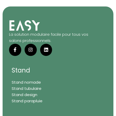
La solution modulaire facile pour tous vos
salons professionnels.
F
I
L
a
n
i
c
s
n
e
t
k
b
a
e
o
g
d
Stand
o
r
i
k
a
n
Stand nomade
-
m
f
Stand tubulaire
Stand design
Stand parapluie